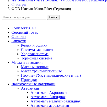
Автомагазин • ИП Полозюк | +7(863)298-22-88 | Auto-shop
Фильтры
ФОВ Ниссан Mann-Filter (Германия)
Поиск
Комплекты ТО
Сезонный товар
Фильтры
Запчасти
Ремни и ролики
Система зажигания
Ходовая система
Тормозная система
Масла и автохимия
Масла моторные
Масла трансмиссионные
Прочие (ГУР, гидравлические и т.д.)
Присадки
Лакокрасочные материалы
Автоэмали
Автоэмаль Акриловая
Автоэмаль Алкидная
Автоэмаль меламиноалкидная
Автоэмаль аэрозольная