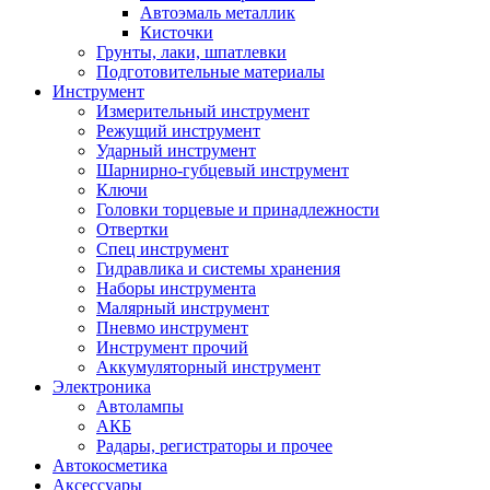
Автоэмаль металлик
Кисточки
Грунты, лаки, шпатлевки
Подготовительные материалы
Инструмент
Измерительный инструмент
Режущий инструмент
Ударный инструмент
Шарнирно-губцевый инструмент
Ключи
Головки торцевые и принадлежности
Отвертки
Спец инструмент
Гидравлика и системы хранения
Наборы инструмента
Малярный инструмент
Пневмо инструмент
Инструмент прочий
Аккумуляторный инструмент
Электроника
Автолампы
АКБ
Радары, регистраторы и прочее
Автокосметика
Аксессуары