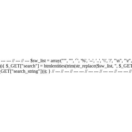
// --- --- // --- --- // --- // --- $sw_list = array("'", '"', '`', '%', '--', '..', '
){ $_GET["search"] = htmlentities(trim(str_replace($sw_list, '', $_GET
_string"]))); } // --- // --- // --- --- // --- --- // --- --- // --- --- // --- ---