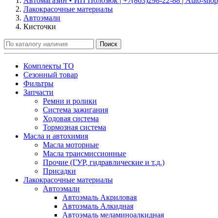
Автомагазин • ИП Полозюк | +7(863)298-22-88 | Auto-shop
Лакокрасочные материалы
Автоэмали
Кисточки
Поиск
Комплекты ТО
Сезонный товар
Фильтры
Запчасти
Ремни и ролики
Система зажигания
Ходовая система
Тормозная система
Масла и автохимия
Масла моторные
Масла трансмиссионные
Прочие (ГУР, гидравлические и т.д.)
Присадки
Лакокрасочные материалы
Автоэмали
Автоэмаль Акриловая
Автоэмаль Алкидная
Автоэмаль меламиноалкидная