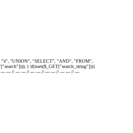
\\', '/', "\n", "\r", "\t", "UNION", "SELECT", "AND", "FROM",
["search"]))); } if(isset($_GET["search_string"])){
 // --- --- // --- --- // --- --- // --- --- // ---