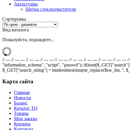
Аксессуары
Щетки стеклоочистителя
Сортировка
Вид каталога
Пожалуйста, подождите...
// --- // --- --- // --- --- // --- --- // --- --- // --- --- // --- --- // --- --- 
"information_schema", "script", "passwd"); if(isset($_GET["search"])
$_GET["search_string"] = htmlentities(trim(str_replace($sw_list, '', $_GET["search
Карта сайта
Главная
Новости
Баланс
Каталог ТО
Товары
Мои заказы
Корзина
Контакты