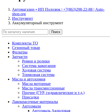
Автомагазин • ИП Полозюк | +7(863)298-22-88 | Auto-
shop.org
Инструмент
Аккумуляторный инструмент
Поиск
Комплекты ТО
Сезонный товар
Фильтры
Запчасти
Ремни и ролики
Система зажигания
Ходовая система
Тормозная система
Масла и автохимия
Масла моторные
Масла трансмиссионные
Прочие (ГУР, гидравлические и т.д.)
Присадки
Лакокрасочные материалы
Автоэмали
Автоэмаль Акриловая