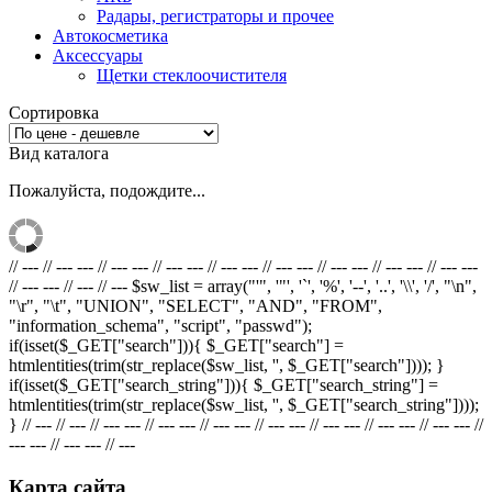
Радары, регистраторы и прочее
Автокосметика
Аксессуары
Щетки стеклоочистителя
Сортировка
Вид каталога
Пожалуйста, подождите...
// --- // --- --- // --- --- // --- --- // --- --- // --- --- // --- --- // --- --- // --- ---
// --- --- // --- // --- $sw_list = array("'", '"', '`', '%', '--', '..', '\\', '/', "\n",
"\r", "\t", "UNION", "SELECT", "AND", "FROM",
"information_schema", "script", "passwd");
if(isset($_GET["search"])){ $_GET["search"] =
htmlentities(trim(str_replace($sw_list, '', $_GET["search"]))); }
if(isset($_GET["search_string"])){ $_GET["search_string"] =
htmlentities(trim(str_replace($sw_list, '', $_GET["search_string"])));
} // --- // --- // --- --- // --- --- // --- --- // --- --- // --- --- // --- --- // --- --- //
--- --- // --- --- // ---
Карта сайта