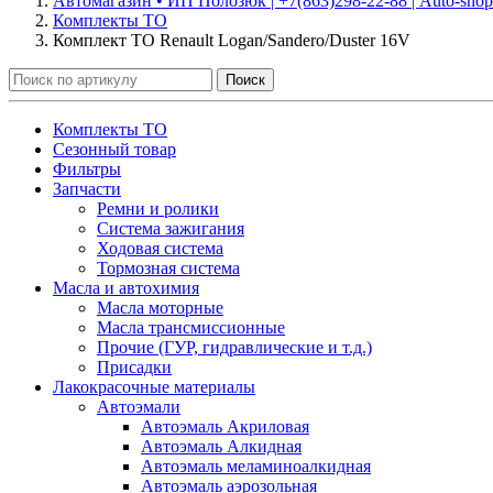
Автомагазин • ИП Полозюк | +7(863)298-22-88 | Auto-shop
Комплекты ТО
Комплект ТО Renault Logan/Sandero/Duster 16V
Поиск
Комплекты ТО
Сезонный товар
Фильтры
Запчасти
Ремни и ролики
Система зажигания
Ходовая система
Тормозная система
Масла и автохимия
Масла моторные
Масла трансмиссионные
Прочие (ГУР, гидравлические и т.д.)
Присадки
Лакокрасочные материалы
Автоэмали
Автоэмаль Акриловая
Автоэмаль Алкидная
Автоэмаль меламиноалкидная
Автоэмаль аэрозольная