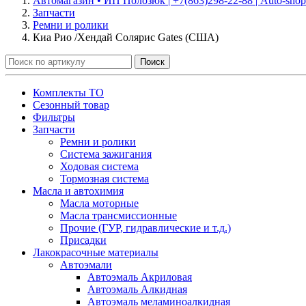
Автомагазин • ИП Полозюк | +7(863)298-22-88 | Auto-shop
Запчасти
Ремни и ролики
Киа Рио /Хендай Солярис Gates (США)
Поиск
Комплекты ТО
Сезонный товар
Фильтры
Запчасти
Ремни и ролики
Система зажигания
Ходовая система
Тормозная система
Масла и автохимия
Масла моторные
Масла трансмиссионные
Прочие (ГУР, гидравлические и т.д.)
Присадки
Лакокрасочные материалы
Автоэмали
Автоэмаль Акриловая
Автоэмаль Алкидная
Автоэмаль меламиноалкидная